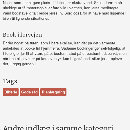
Noget som I skal gøre plads til i bilen, er ekstra vand. Skulle I være så
uheldige at få motorstop eller fare vild i varmen, kan jeres medbragte
vand bogstavelig talt redde jeres liv. Sørg også for at have mad liggende i
bilen til lignende situationer.
Book i forvejen
Er der noget på turen, som I bare skal se, kan det på det varmeste
anbefales at booke tid hjemmefra. Sådanne bookinger gør selvfølgelig, at
I forpligter jer til at være på et bestemt sted på et bestemt tidspunkt, men
når I nu alligevel er på køreeventyr, kan I ligeså godt sikre jer at opleve
det, I rigtig gerne vil.
Tags
Bilferie
Gode råd
Planlægning
Andre indlæg i samme kategori