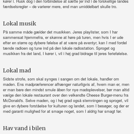
kører i. Husk dog i den forbindelse at sætte jer ind i de forskellige landes
færdselsregler – de varierer mere, end man umiddelbart skulle tro.
Lokal musik
På samme måde gælder det musikken. Jeres playlister, som I har
sammensat hjemmefra, er skønne at høre på turen, men hvis I er ude
efter en større og dybere følelse af at være på eventyr, kan I med fordel
tænde radioen og tune ind på den lokale radiostation. Sproget og
musikken fra det land, I kører i, vil i høj grad bidrage til jeres feriefølelse.
Lokal mad
Sidste strofe, som skal synges i sangen om det lokale, handler om
maden. Ens madpræferencer afhænger naturligvis af, hvem man er, men
er man bare den mindst smule åben for nye madoplevelser, bør man altid
vælge den lokale restaurant over den velkendte Cheese Burger-menu fra
McDonald's. Selve maden, og i høj grad også stemningen og sproget, vil
give en dybere forståelse for kulturen og landet, som I besøger, og der er
med garanti mulighed for at smage noget, som I aldrig har smagt før.
Hav vand i bilen