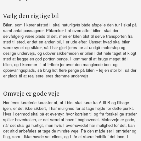
Vælg den rigtige bil
Bilen, som I kører afsted i, skal naturligvis både afspejle den tur I skal på
samt antal passagerer. Påtænker I at overnatte i bilen, skal der
selvfølgelig være plads til det, men er bilen blot til selve transporten fra
sted til sted, er det en anden bil, I er ude efter. Uanset hvad skal bilen
være synet og sikker, så I har gjort jeres for at undgå motorstop og
deslige undervejs, og udover sikkerheden er bilen i det hele taget et klogt
sted at lægge en god portion penge. I kommer til at bruge meget tid i
bilen, og I kommer til at irritere jer over den manglende ben- og
opbevaringsplads, så brug lidt flere penge på bilen – lej en stor bil, så der
er plads til at realisere jeres drømme undervejs.
Omveje er gode veje
Har jeres køreferie karakter af, at I blot skal køre fra A til B og tilbage
igen, er det ikke sikkert, I har mulighed for at tage højde for dette punkt.
Hvis I derimod skal på et eventyr, hvor kørslen til og fra forskellige steder
spiller hovedrollen, er det værd at have i baghovedet. Motorveje er gode,
når det skal gå hurtigt, men hvis I overhovedet har mulighed for det, kan
det altid anbefales at tage de mindre veje. På den måde ser I områder og
ting, som I ikke havde set ellers, og I får et større indblik i det land, I