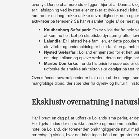
eventyr. Denne charmerende ø ligger i hjertet af Danmark og 
er til afslapning ved kysten eller ønsker at dykke ned i lok
ramme for en lang række unikke seværdigheder, som egner s
aktiviteter på ferieøen? Så har vi samlet nogle af de mest
Knuthenborg Safaripark
: Oplev vilde dyr fra hele 
at komme helt tæt på eksotiske dyr som giraffer, lø
Lalandia
: Er I afsted hele familien, er dette populær
aktiviteter og underholdning er hele familien garant
Nysted Sælsafari
: Lolland er hjemsted for et helt u
omkring Lolland og opleve sæler i deres naturlige hab
Maribo Domkirke
: For de historieinteresserede er 
udforske de smukke arkitektoniske detaljer på tæt ho
Ovenstående seværdigheder er blot nogle af de mange, som Lo
mangfoldige tilbud, der spænder fra dyreliv og kultur til his
Eksklusiv
overnatning i natur
Har I brugt en dag på at udforske Lollands små perler, er det e
Heldigvis findes der en række smukke og moderne hoteller 
hotel på Lolland
, der forener den omkringliggende natur med
bæredygtig vision, hvor der både tages hånd om gæsterne og