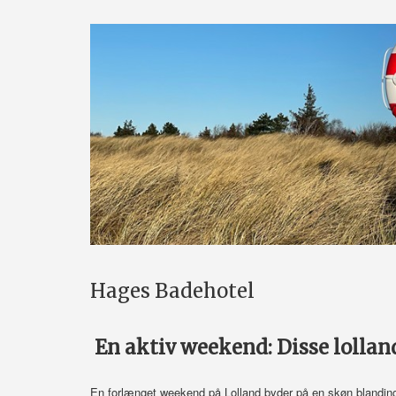
Hages Badehotel
En aktiv weekend: Disse lolla
En forlænget weekend på Lolland byder på en skøn blanding 