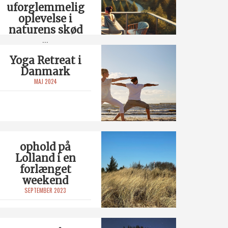
uforglemmelig
oplevelse i
naturens skød
...
Yoga Retreat i
Danmark
MAJ 2024
ophold på
Lolland i en
forlænget
weekend
SEPTEMBER 2023