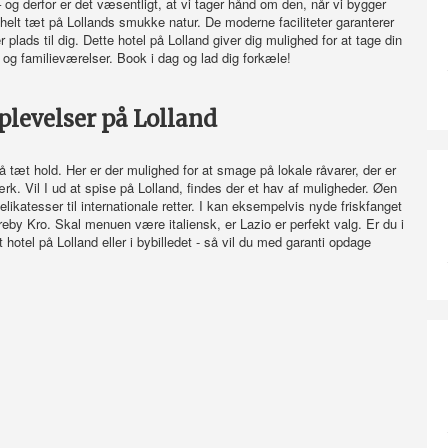
og derfor er det væsentligt, at vi tager hånd om den, når vi bygger
helt tæt på Lollands smukke natur. De moderne faciliteter garanterer
plads til dig. Dette hotel på Lolland giver dig mulighed for at tage din
 og familieværelser. Book i dag og lad dig forkæle!
oplevelser på Lolland
tæt hold. Her er der mulighed for at smage på lokale råvarer, der er
. Vil I ud at spise på Lolland, findes der et hav af muligheder. Øen
elikatesser til internationale retter. I kan eksempelvis nyde friskfanget
eby Kro. Skal menuen være italiensk, er Lazio er perfekt valg. Er du i
 hotel på Lolland eller i bybilledet - så vil du med garanti opdage