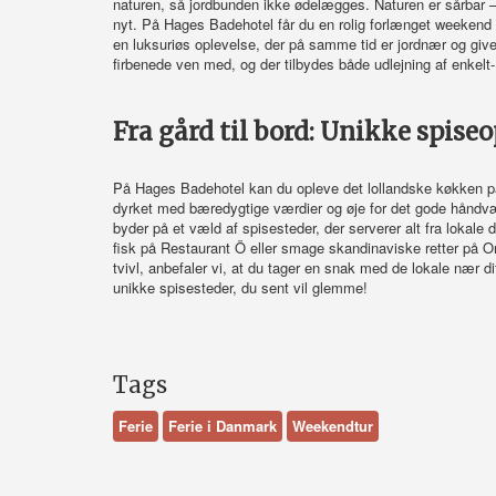
naturen, så jordbunden ikke ødelægges. Naturen er sårbar – 
nyt. På Hages Badehotel får du en rolig forlænget weekend 
en luksuriøs oplevelse, der på samme tid er jordnær og giver 
firbenede ven med, og der tilbydes både udlejning af enkelt-
Fra gård til bord: Unikke spise
På Hages Badehotel kan du opleve det lollandske køkken på 
dyrket med bæredygtige værdier og øje for det gode håndværk
byder på et væld af spisesteder, der serverer alt fra lokale d
fisk på Restaurant Ö eller smage skandinaviske retter på Or
tvivl, anbefaler vi, at du tager en snak med de lokale nær dit
unikke spisesteder, du sent vil glemme!
Tags
Ferie
Ferie i Danmark
Weekendtur