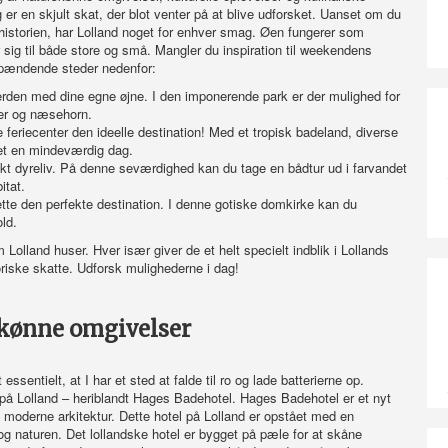
er en skjult skat, der blot venter på at blive udforsket. Uanset om du
alhistorien, har Lolland noget for enhver smag. Øen fungerer som
ig til både store og små. Mangler du inspiration til weekendens
 spændende steder nedenfor:
verden med dine egne øjne. I den imponerende park er der mulighed for
ver og næsehorn.
e feriecenter den ideelle destination! Med et tropisk badeland, diverse
eret en mindeværdig dag.
nikt dyreliv. På denne seværdighed kan du tage en bådtur ud i farvandet
itat.
dette den perfekte destination. I denne gotiske domkirke kan du
ld.
lland huser. Hver især giver de et helt specielt indblik i Lollands
toriske skatte. Udforsk mulighederne i dag!
skønne omgivelser
ssentielt, at I har et sted at falde til ro og lade batterierne op.
på Lolland – heriblandt Hages Badehotel. Hages Badehotel er et nyt
 moderne arkitektur. Dette hotel på Lolland er opstået med en
 naturen. Det lollandske hotel er bygget på pæle for at skåne