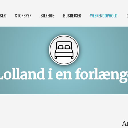
JSER
STORBYER
BILFERIE
BUSREJSER
WEEKENDOPHOLD
Lolland i en forlæn
A