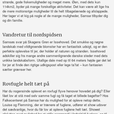
strande, gode fiskemuligheder og meget mere. Øen, med dets kun
114km2, byder på mange forskellige aktiviteter. Det kan være alt lige fra
de mere motionsrige muligheder til de helt tilbagelænede og afslappede.
Her tager vi et kig på nogle af de mange muligheder, Samsø tilbyder dig
og din familie.
Vandretur til nordspidsen
Samsøs svar på Skagens Gren er Issehoved. Det smukke og nøgne
landskab med vildtgroende blomster har en fantastisk udsigt, og er den
perfekte oplevelse til jer, der holder af naturen og stranden. Issehoved
adskiller sig fra mange andre sammenlignende danske steder med dets
unikke landskabsform. Utallige dale med op til 64 meters højde gør det let
for jer at finde den rigtige udkigspost eller lege ta’fat – kun fantasien
sætter grænser her.
Rovfugle helt tæt på
Har du nogensinde oplevet en rovfugl flyve henover hovedet på dig? Eller
fået lov at stå med selv samme fugl og få taget et billede bagefter? Hos
Falkecenteret på Samsø har du mulighed for at opleve netop dette.
Louise og Flemming, der er trænere af fuglene, udfører et show udover
det sædvanlige, hvor du får lov at opleve fuglene helt tæt. Showet
afsluttes med mulighed for at stille spørgsmål i forhold til fuglene, og til