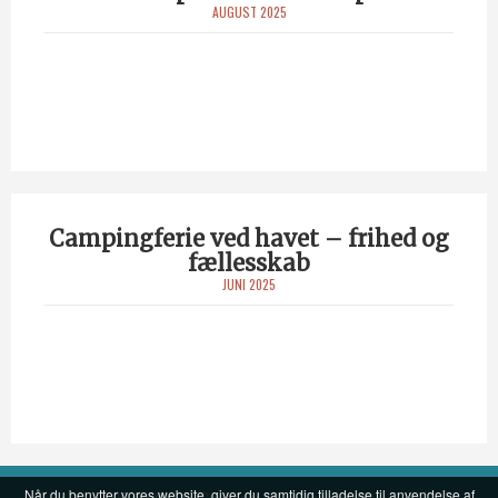
AUGUST 2025
Campingferie ved havet – frihed og
fællesskab
JUNI 2025
Når du benytter vores website, giver du samtidig tilladelse til anvendelse af
Kufferten.dk Copyright 2026
Cookiepolitik