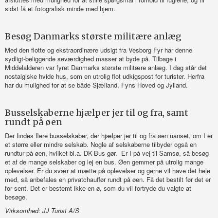
sidst få et fotografisk minde med hjem.
Besøg Danmarks største militære anlæg
Med den flotte og ekstraordinære udsigt fra Vesborg Fyr har denne
sydligt-beliggende seværdighed masser at byde på. Tilbage i
Middelalderen var fyret Danmarks største militære anlæg. I dag står det
nostalgiske hvide hus, som en utrolig flot udkigspost for turister. Herfra
har du mulighed for at se både Sjælland, Fyns Hoved og Jylland.
Busselskaberne hjælper jer til og fra, samt
rundt på øen
Der findes flere
busselskaber
, der hjælper jer til og fra øen uanset, om I er
et større eller mindre selskab. Nogle af selskaberne tilbyder også en
rundtur på øen, hvilket bl.a. DK-Bus gør. Er I på vej til Samsø, så besøg
et af de mange selskaber og lej en bus. Øen gemmer på utrolig mange
oplevelser. Er du svær at mætte på oplevelser og gerne vil have det hele
med, så anbefales en privatchauffør rundt på øen. Få det bestilt før det er
for sent. Det er bestemt ikke en ø, som du vil fortryde du valgte at
besøge.
Virksomhed: JJ Turist A/S